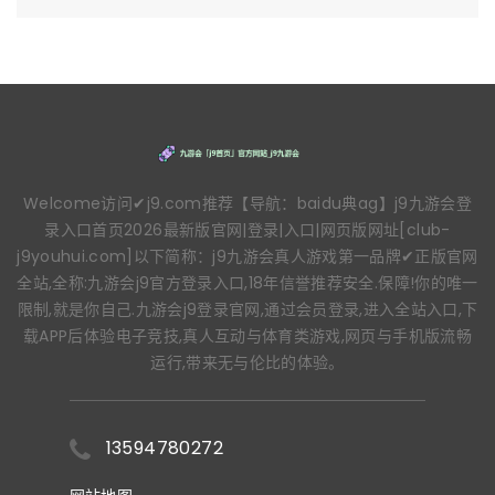
Welcome访问✔j9.com推荐【导航：baidu典ag】j9九游会登
录入口首页2026最新版官网|登录|入口|网页版网址[club-
j9youhui.com]以下简称：j9九游会真人游戏第一品牌✔正版官网
全站,全称:九游会j9官方登录入口,18年信誉推荐安全.保障!你的唯一
限制,就是你自己.九游会j9登录官网,通过会员登录,进入全站入口,下
载APP后体验电子竞技,真人互动与体育类游戏,网页与手机版流畅
运行,带来无与伦比的体验。
13594780272