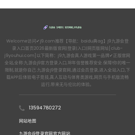
Welcome访问✔j9.com推荐【导航：baidu典ag】j9九游会登
录入口首页2026最新版官网|登录|入口|网页版网址[club-
j9youhui.com]以下简称：j9九游会真人游戏第一品牌✔正版官网
全站,全称:九游会j9官方登录入口,18年信誉推荐安全.保障!你的唯一
限制,就是你自己.九游会j9登录官网,通过会员登录,进入全站入口,下
载APP后体验电子竞技,真人互动与体育类游戏,网页与手机版流畅
运行,带来无与伦比的体验。
13594780272
网站地图
九游会j9登录官网官方网站